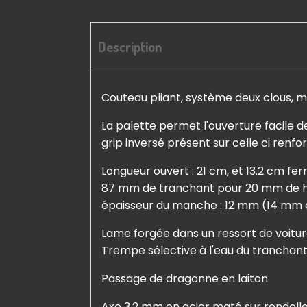
Description
Couteau pliant, système deux clous, 
La palette permet l'ouverture facile de
grip inversé présent sur celle ci renfo
Longueur ouvert : 21 cm, et 13.2 cm fe
87 mm de tranchant pour 20 mm de h
épaisseur du manche : 12 mm (14 mm a
Lame forgée dans un ressort de voitu
Trempe sélective à l'eau du tranchan
Passage de dragonne en laiton
Axe 3.2 mm en acier maté sur rondelles