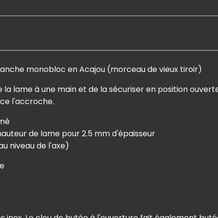
manche monobloc en Acajou (morceau de vieux tiroir)
 la lame à une main et de la sécuriser en position ouverte a
rce l'accroche.
rmé
auteur de lame pour 2.5 mm d'épaisseur
u niveau de l'axe)
re
t
 inox. Le clou de butée à l'ouverture fait également buté